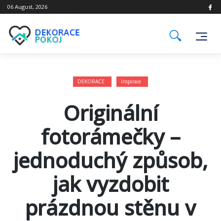
Skip
06 August, 2026
to
content
DEKORACE
Inspirace
Originální
fotorámečky –
jednoduchý způsob,
jak vyzdobit
prázdnou stěnu v