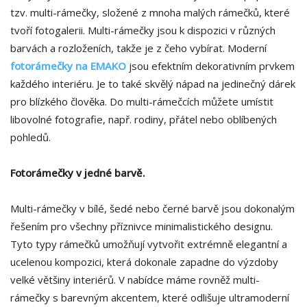
tzv. multi-rámečky, složené z mnoha malých rámečků, které
tvoří fotogalerii. Multi-rámečky jsou k dispozici v různých
barvách a rozloženích, takže je z čeho vybírat. Moderní
fotorámečky na EMAKO
jsou efektním dekorativním prvkem
každého interiéru. Je to také skvělý nápad na jedinečný dárek
pro blízkého člověka. Do multi-rámečcích můžete umístit
libovolné fotografie, např. rodiny, přátel nebo oblíbených
pohledů.
Fotorámečky v jedné barvě.
Multi-rámečky v bílé, šedé nebo černé barvě jsou dokonalým
řešením pro všechny příznivce minimalistického designu.
Tyto typy rámečků umožňují vytvořit extrémně elegantní a
ucelenou kompozici, která dokonale zapadne do výzdoby
velké většiny interiérů. V nabídce máme rovněž multi-
rámečky s barevným akcentem, které odlišuje ultramoderní