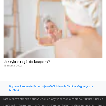
Jak vybrat regál do koupelny?
18 marca, 2022
Big-kam
Francuskie Perfumy
Jawo2008
Mewa24
Tablice Magnetyczne
Mustela
Tato webová stránka používá cookies, aby vám mohla nabídnout určité služby a
zlepšit vaši uživatelskou zkušenost. Dalším používáním našich webových stránek