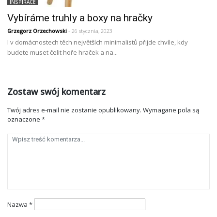
INSPIRACE
Vybíráme truhly a boxy na hračky
Grzegorz Orzechowski
- 26 stycznia, 2023
I v domácnostech těch největších minimalistů přijde chvíle, kdy
budete muset čelit hoře hraček a na...
Zostaw swój komentarz
Twój adres e-mail nie zostanie opublikowany.
Wymagane pola są
oznaczone
*
Nazwa
*