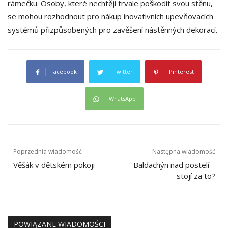
rámečku. Osoby, které nechtějí trvale poškodit svou stěnu,
se mohou rozhodnout pro nákup inovativních upevňovacích
systémů přizpůsobených pro zavěšení nástěnných dekorací.
Facebook
Twitter
Pinterest
WhatsApp
Nawigacja
Poprzednia wiadomość
Następna wiadomość
wpisu
Věšák v dětském pokoji
Baldachýn nad postelí –
stojí za to?
POWIĄZANE WIADOMOŚCI