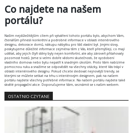
Co najdete na našem
portálu?
Naším nejdůležitějším cílem při vytváření tohoto portálu bylo, abychom Vám,
čtenářům přinesli konkrétní a podrobné informace v oblasti interiérového
designu, dekorace domů, nákupu nábytku pro Váš vlastní byt. Jinými slovy,
poskytujeme důležité informace zejména těm z Vás, kteří přemýšlejí, co mají
udělat, aby jejich čtyři stěny byly nejen komfortní, ale aby zároveň přitahovaly
pozornost hostů. Jsme si velmi dobře vědomi skutečnosti, že vyzdobení
vlastního domova nebo bytu nepatří k snadným úkolům. Proto Vám nabízíme
pomocnou ruku a snažíme se odpovědět na všechny otázky, které Vás trápí v
oblasti interiérového designu. Pokud chcete sledovat nejnovější trendy, se
kterými se můžete setkat na trhu s interiérovým designem, pak na našem
portálu najdete všechny potřebné informace. Na našem portálu najdete také
skvělé propagační akce. Doporučujeme Vám, seznámit se s našim webem.
OSTATNIO CZYTANE