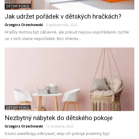
DĚTSKÝ POKOJ
Jak udržet pořádek v dětských hračkách?
Grzegorz Orzechowski
- 3 października, 2022
Hračky mohou být zábavné, ale pokud nejsou uspořádané, rychle
se z nich stane nepořádek. Bez ohledu...
DĚTSKÝ POKOJ
Nezbytný nábytek do dětského pokoje
Grzegorz Orzechowski
- 12 września, 2022
Dzieci uwielbiają odkrywać, więc ich pokoje powinny być