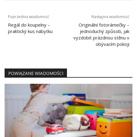
Nawigacja
Poprzednia wiadomość
Następna wiadomość
wpisu
Regál do koupelny –
Originální fotorámečky –
praktický kus nábytku
jednoduchý způsob, jak
vyzdobit prázdnou stěnu v
obývacím pokoji
POWIĄZANE WIADOMOŚCI