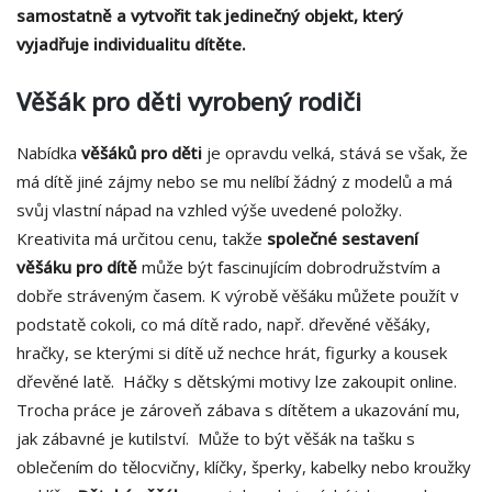
samostatně a vytvořit tak jedinečný objekt, který
vyjadřuje individualitu dítěte.
Věšák pro děti vyrobený rodiči
Nabídka
věšáků pro děti
je opravdu velká, stává se však, že
má dítě jiné zájmy nebo se mu nelíbí žádný z modelů a má
svůj vlastní nápad na vzhled výše uvedené položky.
Kreativita má určitou cenu, takže
společné sestavení
věšáku pro dítě
může být fascinujícím dobrodružstvím a
dobře stráveným časem. K výrobě věšáku můžete použít v
podstatě cokoli, co má dítě rado, např. dřevěné věšáky,
hračky, se kterými si dítě už nechce hrát, figurky a kousek
dřevěné latě. Háčky s dětskými motivy lze zakoupit online.
Trocha práce je zároveň zábava s dítětem a ukazování mu,
jak zábavné je kutilství. Může to být věšák na tašku s
oblečením do tělocvičny, klíčky, šperky, kabelky nebo kroužky