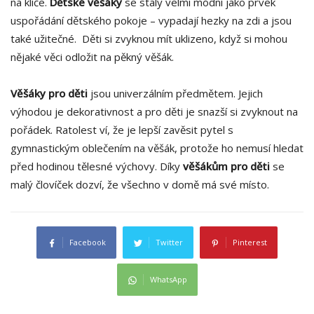
na klíče.
Dětské věšáky
se staly velmi módní jako prvek
uspořádání dětského pokoje – vypadají hezky na zdi a jsou
také užitečné. Děti si zvyknou mít uklizeno, když si mohou
nějaké věci odložit na pěkný věšák.
Věšáky pro
děti
jsou univerzálním předmětem. Jejich
výhodou je dekorativnost a pro děti je snazší si zvyknout na
pořádek. Ratolest ví, že je lepší zavěsit pytel s
gymnastickým oblečením na věšák, protože ho nemusí hledat
před hodinou tělesné výchovy. Díky
věšákům pro děti
se
malý človíček dozví, že všechno v domě má své místo.
Facebook
Twitter
Pinterest
WhatsApp