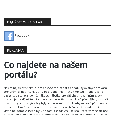
BĄDŹMY W KONTAKCIE
Facebook
REKLAMA
Co najdete na našem
portálu?
Naším nejdůležitějším cílem při vytváření tohoto portálu bylo, abychom Vám,
čtenářům přinesli konkrétní a podrobné informace v oblasti interiérového
designu, dekorace domů, nákupu nábytku pro Váš vlastní byt. Jinými slovy,
poskytujeme důležité informace zejména těm z Vás, kteří přemýšlejí, co mají
udělat, aby jejich čtyři stěny byly nejen komfortní, ale aby zároveň přitahovaly
pozornost hostů. Jsme si velmi dobře vědomi skutečnosti, že vyzdobení
vlastního domova nebo bytu nepatří k snadným úkolům. Proto Vám nabízíme
pomocnou ruku a snažíme se odpovědět na všechny otázky, které Vás trápí v