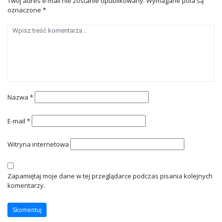
Twój adres e-mail nie zostanie opublikowany.
Wymagane pola są
oznaczone
*
Nazwa
*
E-mail
*
Witryna internetowa
Zapamiętaj moje dane w tej przeglądarce podczas pisania kolejnych
komentarzy.