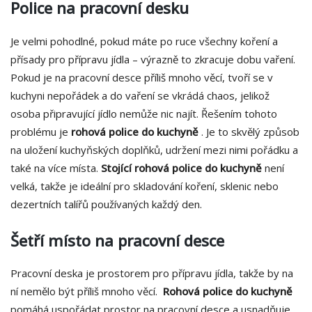
Police na pracovní desku
Je velmi pohodlné, pokud máte po ruce všechny koření a
přísady pro přípravu jídla – výrazně to zkracuje dobu vaření.
Pokud je na pracovní desce příliš mnoho věcí, tvoří se v
kuchyni nepořádek a do vaření se vkrádá chaos, jelikož
osoba připravující jídlo nemůže nic najít. Řešením tohoto
problému je
rohová police do kuchyně
. Je to skvělý způsob
na uložení kuchyňských doplňků, udržení mezi nimi pořádku a
také na více místa.
Stojící rohová police do kuchyně
není
velká, takže je ideální pro skladování koření, sklenic nebo
dezertních talířů používaných každý den.
Šetří místo na pracovní desce
Pracovní deska je prostorem pro přípravu jídla, takže by na
ní nemělo být příliš mnoho věcí.
Rohová police do kuchyně
pomáhá uspořádat prostor na pracovní desce a usnadňuje