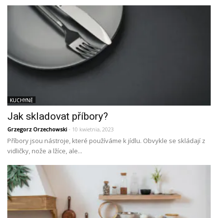
KUCHYNĚ
Jak skladovat příbory?
Grzegorz Orzechowski
- 10 kwietnia, 2023
Příbory jsou nástroje, které používáme k jídlu. Obvykle se skládají z
vidličky, nože a lžíce, ale...