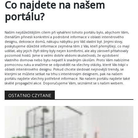
Co najdete na našem
portálu?
Naším nejdůležitějším cílem při vytváření tohoto portálu bylo, abychom Vám,
čtenářům přinesli konkrétní a podrobné informace v oblasti interiérového
designu, dekorace domů, nákupu nábytku pro Váš vlastní byt. Jinými slovy,
poskytujeme důležité informace zejména těm z Vás, kteří přemýšlejí, co mají
udělat, aby jejich čtyři stěny byly nejen komfortní, ale aby zároveň přitahovaly
pozornost hostů. Jsme si velmi dobře vědomi skutečnosti, že vyzdobení
vlastního domova nebo bytu nepatří k snadným úkolům. Proto Vám nabízíme
pomocnou ruku a snažíme se odpovědět na všechny otázky, které Vás trápí v
oblasti interiérového designu. Pokud chcete sledovat nejnovější trendy, se
kterými se můžete setkat na trhu s interiérovým designem, pak na našem
portálu najdete všechny potřebné informace. Na našem portálu najdete také
skvělé propagační akce. Doporučujeme Vám, seznámit se s našim webem.
OSTATNIO CZYTANE