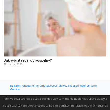
Jak vybrat regál do koupelny?
18 marca, 2022
Big-kam
Francuskie Perfumy
Jawo2008
Mewa24
Tablice Magnetyczne
Mustela
Tato webová stránka používá cookies, aby vám mohla nabídnout určité služby a
zlepšit vaši uživatelskou zkušenost. Dalším používáním našich webových stránek