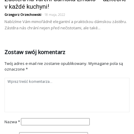
v každé kuchyni!
Grzegorz Orzechowski
- 18 maja, 2022
Nabízíme Vám mimořádně elegantní a praktickou dámskou zástěru.
Zástěra nás chrání nejen před nečistotami, ale také...
Zostaw swój komentarz
Twój adres e-mail nie zostanie opublikowany.
Wymagane pola są
oznaczone
*
Nazwa
*