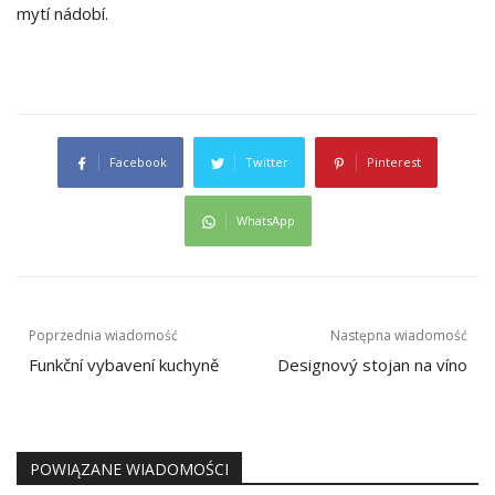
mytí nádobí.
Facebook
Twitter
Pinterest
WhatsApp
Nawigacja
Poprzednia wiadomość
Następna wiadomość
wpisu
Funkční vybavení kuchyně
Designový stojan na víno
POWIĄZANE WIADOMOŚCI