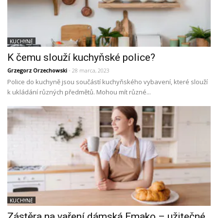
KUCHYNĚ
K čemu slouží kuchyňské police?
Grzegorz Orzechowski
- 28 marca, 2023
Police do kuchyně jsou součástí kuchyňského vybavení, které slouží
k ukládání různých předmětů. Mohou mít různé...
KUCHYNĚ
Zástěra na vaření dámská Emako – užitečné