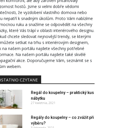
jen komfortní, ale aby zároveň přitahovaly
zornost hostů. Jsme si velmi dobře vědomi
utečnosti, že vyzdobení vlastního domova nebo
tu nepatří k snadným úkolům. Proto Vám nabízíme
mocnou ruku a snažíme se odpovědět na všechny
zky, které Vás trápí v oblasti interiérového designu.
kud chcete sledovat nejnovější trendy, se kterými
 můžete setkat na trhu s interiérovým designem,
k na našem portálu najdete všechny potřebné
formace. Na našem portálu najdete také skvělé
opagační akce. Doporučujeme Vám, seznámit se s
šim webem.
OSTATNIO CZYTANE
Regál do koupelny – praktický kus
nábytku
27 kwietnia, 2021
Regály do koupelny – co zvážit při
výběru?
3 listopada, 2021