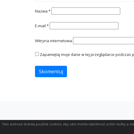
Nazwa
*
E-mail
*
Witryna internetowa
Zapamiętaj moje dane w tej przeglądarce podczas p
Tato webová stránka používá cookies, aby vám mohla nabídnout určité služby a zle