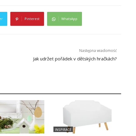
er
Pinterest
WhatsApp
Następna wiadomość
Jak udržet pořádek v dětských hračkách?
INSPIRACE