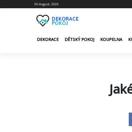
Skip
06 August, 2026
to
content
DEKORACE
DĚTSKÝ POKOJ
KOUPELNA
K
Jak