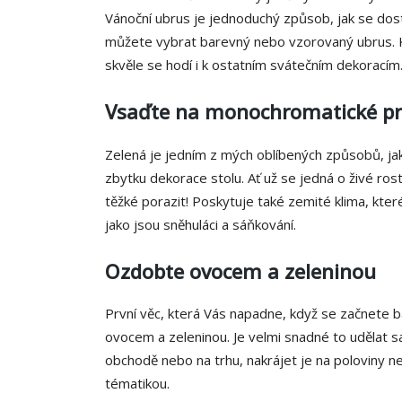
Vánoční ubrus je jednoduchý způsob, jak se dost
můžete vybrat barevný nebo vzorovaný ubrus. Kl
skvěle se hodí i k ostatním svátečním dekoracím
Vsaďte na monochromatické pr
Zelená je jedním z mých oblíbených způsobů, jak
zbytku dekorace stolu. Ať už se jedná o živé ros
těžké porazit! Poskytuje také zemité klima, kte
jako jsou sněhuláci a sáňkování.
Ozdobte ovocem a zeleninou
První věc, která Vás napadne, když se začnete ba
ovocem a zeleninou. Je velmi snadné to udělat sa
obchodě nebo na trhu, nakrájet je na poloviny ne
tématikou.