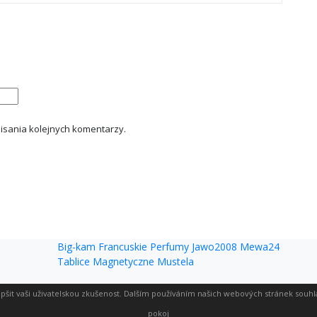
isania kolejnych komentarzy.
Big-kam
Francuskie Perfumy
Jawo2008
Mewa24
Tablice Magnetyczne
Mustela
pšit vaši uživatelskou zkušenost. Dalším používáním našich webových stránek souhl
pokoj