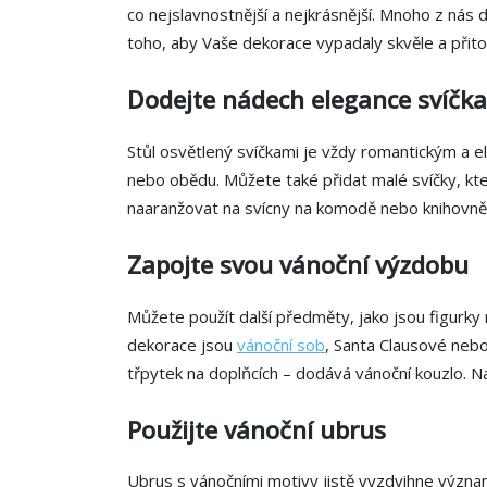
co nejslavnostnější a nejkrásnější. Mnoho z nás d
toho, aby Vaše dekorace vypadaly skvěle a při
Dodejte nádech elegance svíčk
Stůl osvětlený svíčkami je vždy romantickým a 
nebo obědu. Můžete také přidat malé svíčky, kt
naaranžovat na svícny na komodě nebo knihovně
Zapojte svou vánoční výzdobu
Můžete použít další předměty, jako jsou figurk
dekorace jsou
vánoční sob
, Santa Clausové nebo
třpytek na doplňcích – dodává vánoční kouzlo. N
Použijte vánoční ubrus
Ubrus s vánočními motivy jistě vyzdvihne význam 