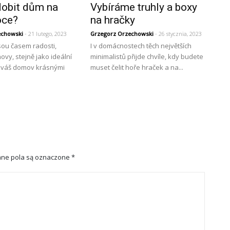
dobit dům na
Vybíráme truhly a boxy
oce?
na hračky
echowski
- 21 lutego, 2023
Grzegorz Orzechowski
- 26 stycznia, 2023
sou časem radosti,
I v domácnostech těch největších
ovy, stejně jako ideální
minimalistů přijde chvíle, kdy budete
t váš domov krásnými
muset čelit hoře hraček a na...
ne pola są oznaczone
*