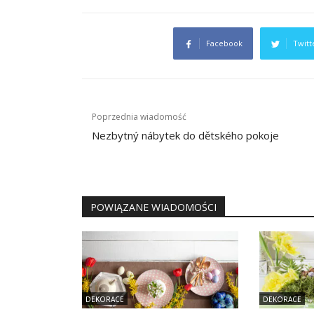
Facebook
Twitt
Nawigacja
Poprzednia wiadomość
wpisu
Nezbytný nábytek do dětského pokoje
POWIĄZANE WIADOMOŚCI
DEKORACE
DEKORACE