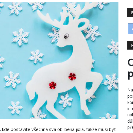
C
p
Na
po
ko
in
ná
dů
pře
, kde postavíte všechna svá oblíbená jídla, takže musí být