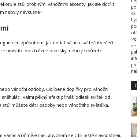
ne
ekoruje stůl drobnými vánočními akcenty. Jak ale docílit
po
tom nebyly nevkusné?
sk
by
ami
po
otá
Po
elegantním způsobem, jak dodat náladu sváteční večeři
se
eré umístíte mezi různé pamlsky, nebo je můžete
pa
.
in
pr
na
y nebo vánoční ozdoby. Oblíbené doplňky pro vánoční
 sněhuláci. Velmi pěkný efekt přináší odlesk svíček od
a stůl můžete dát i ozdoby nebo vánočního světélka.
Vánoc a přiměje nás, abychom se cítili ještě slavnostněji.