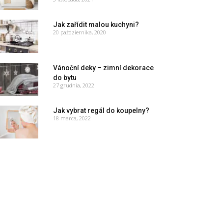
Jak zařídit malou kuchyni?
20 października, 2020
Vánoční deky – zimní dekorace
do bytu
27 grudnia, 2022
Jak vybrat regál do koupelny?
18 marca, 2022