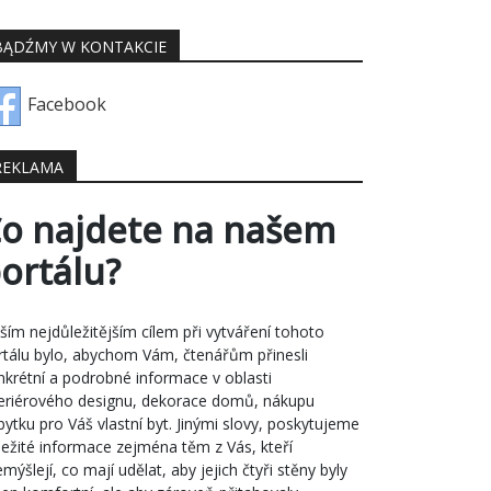
BĄDŹMY W KONTAKCIE
Facebook
REKLAMA
o najdete na našem
ortálu?
ším nejdůležitějším cílem při vytváření tohoto
rtálu bylo, abychom Vám, čtenářům přinesli
nkrétní a podrobné informace v oblasti
teriérového designu, dekorace domů, nákupu
bytku pro Váš vlastní byt. Jinými slovy, poskytujeme
ležité informace zejména těm z Vás, kteří
mýšlejí, co mají udělat, aby jejich čtyři stěny byly