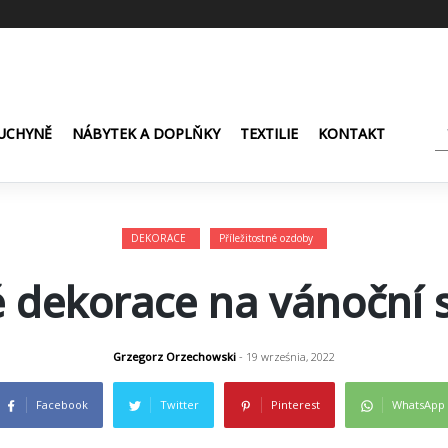
UCHYNĚ
NÁBYTEK A DOPLŇKY
TEXTILIE
KONTAKT
DEKORACE
Příležitostné ozdoby
é dekorace na vánoční s
Grzegorz Orzechowski
- 19 września, 2022
Facebook
Twitter
Pinterest
WhatsApp