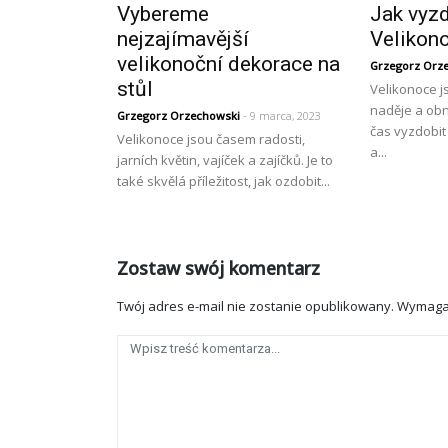
Vybereme
Jak vyz
nejzajímavější
Velikon
velikonoční dekorace na
Grzegorz Orz
stůl
Velikonoce j
naděje a obn
Grzegorz Orzechowski
- 9 marca, 2023
čas vyzdobi
Velikonoce jsou časem radosti,
a...
jarních květin, vajíček a zajíčků. Je to
také skvělá příležitost, jak ozdobit...
Zostaw swój komentarz
Twój adres e-mail nie zostanie opublikowany.
Wymaga