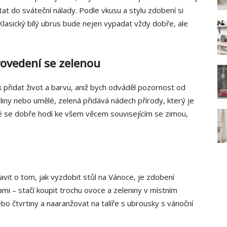
at do sváteční nálady. Podle vkusu a stylu zdobení si
asický bílý ubrus bude nejen vypadat vždy dobře, ale
.
ovedení se zelenou
 přidat život a barvu, aniž bych odváděl pozornost od
tliny nebo umělé, zelená přidává nádech přírody, který je
ré se dobře hodí ke všem věcem souvisejícím se zimou,
vit o tom, jak vyzdobit stůl na Vánoce, je zdobení
mi – stačí koupit trochu ovoce a zeleniny v místním
bo čtvrtiny a naaranžovat na talíře s ubrousky s vánoční