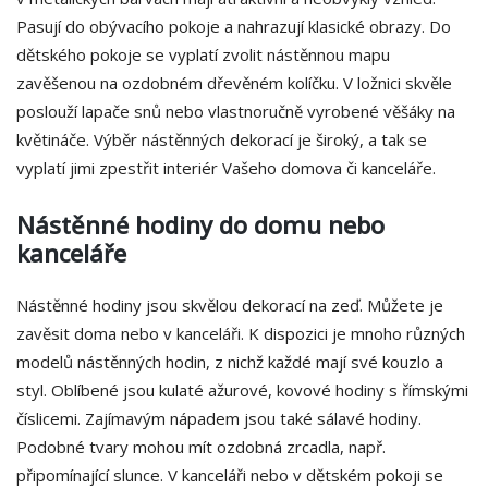
Pasují do obývacího pokoje a nahrazují klasické obrazy. Do
dětského pokoje se vyplatí zvolit nástěnnou mapu
zavěšenou na ozdobném dřevěném kolíčku. V ložnici skvěle
poslouží lapače snů nebo vlastnoručně vyrobené věšáky na
květináče. Výběr nástěnných dekorací je široký, a tak se
vyplatí jimi zpestřit interiér Vašeho domova či kanceláře.
Nástěnné hodiny do domu nebo
kanceláře
Nástěnné hodiny jsou skvělou dekorací na zeď. Můžete je
zavěsit doma nebo v kanceláři. K dispozici je mnoho různých
modelů nástěnných hodin, z nichž každé mají své kouzlo a
styl. Oblíbené jsou kulaté ažurové, kovové hodiny s římskými
číslicemi. Zajímavým nápadem jsou také sálavé hodiny.
Podobné tvary mohou mít ozdobná zrcadla, např.
připomínající slunce. V kanceláři nebo v dětském pokoji se