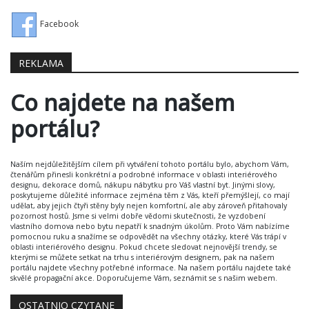
Facebook
REKLAMA
Co najdete na našem
portálu?
Naším nejdůležitějším cílem při vytváření tohoto portálu bylo, abychom Vám,
čtenářům přinesli konkrétní a podrobné informace v oblasti interiérového
designu, dekorace domů, nákupu nábytku pro Váš vlastní byt. Jinými slovy,
poskytujeme důležité informace zejména těm z Vás, kteří přemýšlejí, co mají
udělat, aby jejich čtyři stěny byly nejen komfortní, ale aby zároveň přitahovaly
pozornost hostů. Jsme si velmi dobře vědomi skutečnosti, že vyzdobení
vlastního domova nebo bytu nepatří k snadným úkolům. Proto Vám nabízíme
pomocnou ruku a snažíme se odpovědět na všechny otázky, které Vás trápí v
oblasti interiérového designu. Pokud chcete sledovat nejnovější trendy, se
kterými se můžete setkat na trhu s interiérovým designem, pak na našem
portálu najdete všechny potřebné informace. Na našem portálu najdete také
skvělé propagační akce. Doporučujeme Vám, seznámit se s našim webem.
OSTATNIO CZYTANE