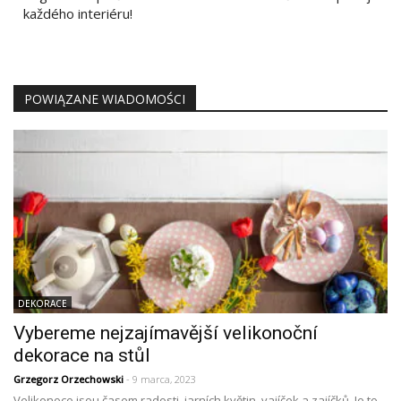
každého interiéru!
POWIĄZANE WIADOMOŚCI
DEKORACE
Vybereme nejzajímavější velikonoční
dekorace na stůl
Grzegorz Orzechowski
- 9 marca, 2023
Velikonoce jsou časem radosti, jarních květin, vajíček a zajíčků. Je to