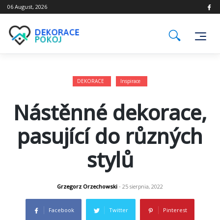
Skip
06 August, 2026
to
content
DEKORACE
Inspirace
Nástěnné dekorace,
pasující do různých
stylů
Grzegorz Orzechowski
- 25 sierpnia, 2022
Facebook
Twitter
Pinterest