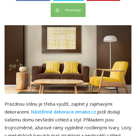
WhatsApp
Prázdnou stěnu je třeba využít, zaplnit ji zajímavými
dekoracemi.
Nástěnné dekorace emako.cz
jistě dodají
Vašemu domu nevšední vzhled a styl. Příkladem jsou
trojrozměrné, ažurové rámy vyplněné rostlinnými tvary. Listy
v metalických barvách mají atraktivní a neobvyklý vzhled.