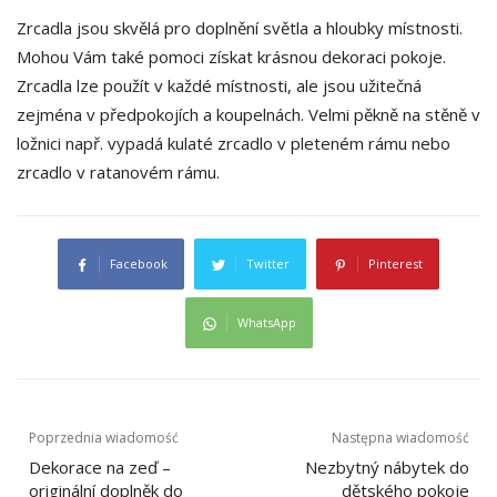
Zrcadla jsou skvělá pro doplnění světla a hloubky místnosti.
Mohou Vám také pomoci získat krásnou dekoraci pokoje.
Zrcadla lze použít v každé místnosti, ale jsou užitečná
zejména v předpokojích a koupelnách. Velmi pěkně na stěně v
ložnici např. vypadá kulaté zrcadlo v pleteném rámu nebo
zrcadlo v ratanovém rámu.
Facebook
Twitter
Pinterest
WhatsApp
Nawigacja
Poprzednia wiadomość
Następna wiadomość
wpisu
Dekorace na zeď –
Nezbytný nábytek do
originální doplněk do
dětského pokoje