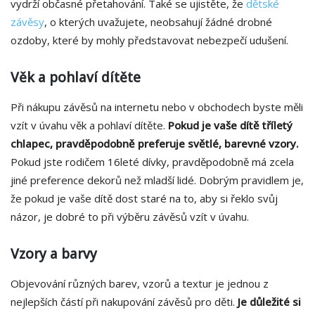
vydrží občasné přetahování. Také se ujistěte, že
dětské
závěsy
, o kterých uvažujete, neobsahují žádné drobné
ozdoby, které by mohly představovat nebezpečí udušení.
Věk a pohlaví dítěte
Při nákupu závěsů na internetu nebo v obchodech byste měli
vzít v úvahu věk a pohlaví dítěte.
Pokud je vaše dítě tříletý
chlapec, pravděpodobně preferuje světlé, barevné vzory.
Pokud jste rodičem 16leté dívky, pravděpodobně má zcela
jiné preference dekorů než mladší lidé. Dobrým pravidlem je,
že pokud je vaše dítě dost staré na to, aby si řeklo svůj
názor, je dobré to při výběru závěsů vzít v úvahu.
Vzory a barvy
Objevování různých barev, vzorů a textur je jednou z
nejlepších částí při nakupování závěsů pro děti.
Je důležité si