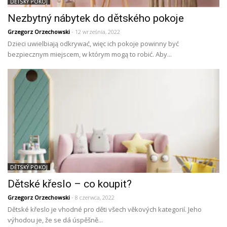
DĚTSKÝ POKOJ
Nezbytný nábytek do dětského pokoje
Grzegorz Orzechowski
- 12 września, 2022
Dzieci uwielbiają odkrywać, więc ich pokoje powinny być
bezpiecznym miejscem, w którym mogą to robić. Aby...
DĚTSKÝ POKOJ
Dětské křeslo – co koupit?
Grzegorz Orzechowski
- 8 czerwca, 2022
Dětské křeslo je vhodné pro děti všech věkových kategorií. Jeho
výhodou je, že se dá úspěšně...