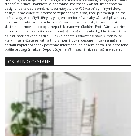
čtenářům přinesli konkrétní a podrobné informace v oblasti interiérového
designu, dekorace domů, nákupu nábytku pro Váš vlastní byt. Jinými slovy,
poskytujeme důležité informace zejména těm z Vás, kteří přemýšlejí, co mají
udělat, aby jejich čtyři stěny byly nejen komfortní, ale aby zároveň přitahovaly
pozornost hostů. Jsme si velmi dobře vědomi skutečnosti, že vyzdobení
vlastního domova nebo bytu nepatří k snadným úkolům. Proto Vám nabízíme
pomocnou ruku a snažíme se odpovědět na všechny otázky, které Vás trápí v
oblasti interiérového designu. Pokud chcete sledovat nejnovější trendy, se
kterými se můžete setkat na trhu s interiérovým designem, pak na našem
portálu najdete všechny potřebné informace. Na našem portálu najdete také
skvělé propagační akce. Doporučujeme Vám, seznámit se s našim webem.
OSTATNIO CZYTANE