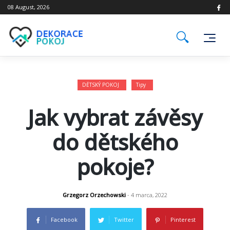
Skip
08 August, 2026
to
content
DĚTSKÝ POKOJ
Tipy
Jak vybrat závěsy
do dětského
pokoje?
Grzegorz Orzechowski
- 4 marca, 2022
Facebook
Twitter
Pinterest