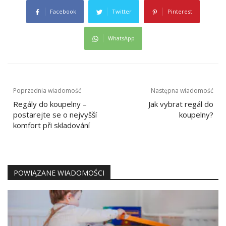
Facebook
Twitter
Pinterest
WhatsApp
Nawigacja
Poprzednia wiadomość
Następna wiadomość
wpisu
Regály do koupelny –
Jak vybrat regál do
postarejte se o nejvyšší
koupelny?
komfort při skladování
POWIĄZANE WIADOMOŚCI