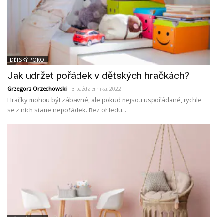
DĚTSKÝ POKOJ
Jak udržet pořádek v dětských hračkách?
Grzegorz Orzechowski
- 3 października, 2022
Hračky mohou být zábavné, ale pokud nejsou uspořádané, rychle
se z nich stane nepořádek. Bez ohledu...